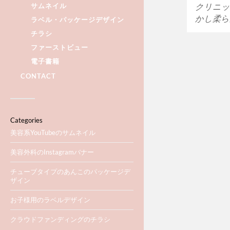
サムネイル
クリニッ
かし柔ら
ラベル・パッケージデザイン
チラシ
ファーストビュー
電子書籍
CONTACT
Categories
美容系YouTubeのサムネイル
美容外科のInstagramバナー
チューブタイプのあんこのパッケージデ
ザイン
お子様用のラベルデザイン
クラウドファンディングのチラシ