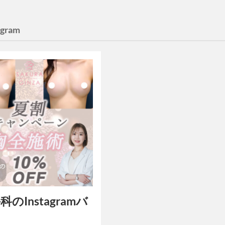
agram
のInstagramバ