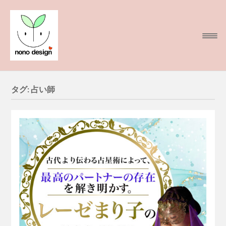
タグ:
占い師